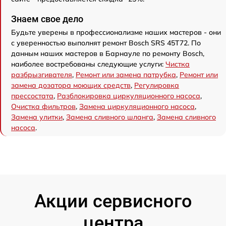
Знаем свое дело
Будьте уверены в профессионализме наших мастеров - они
с уверенностью выполнят ремонт Bosch SRS 45T72. По
данным наших мастеров в Барнауле по ремонту Bosch,
наиболее востребованы следующие услуги:
Чистка
разбрызгивателя
,
Ремонт или замена патрубка
,
Ремонт или
замена дозатора моющих средств
,
Регулировка
прессостата
,
Разблокировка циркуляционного насоса
,
Очистка фильтров
,
Замена циркуляционного насоса
,
Замена улитки
,
Замена сливного шланга
,
Замена сливного
насоса
.
Акции сервисного
центра