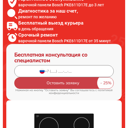
варочной панели Bosch PKE611D17E до 3 лет
Диагностика за наш счет,
ремонт по желанию
Бесплатный выезд курьера
в день обращения
Срочный ремонт
варочной панели Bosch PKE611D17E от 35 минут
Бесплатная консультация со
специалистом
Оставить заявку
Нажимая на кнопку "Оставить заявку" Вы соглашаетесь c
политикой
конфиденциальности