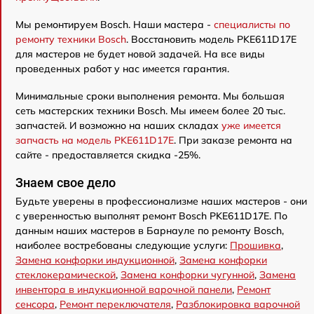
Мы ремонтируем Bosch. Наши мастера -
специалисты по
ремонту техники Bosch
. Восстановить модель PKE611D17E
для мастеров не будет новой задачей. На все виды
проведенных работ у нас имеется гарантия.
Минимальные сроки выполнения ремонта. Мы большая
сеть мастерских техники Bosch. Мы имеем более 20 тыс.
запчастей. И возможно на наших складах
уже имеется
запчасть на модель PKE611D17E
. При заказе ремонта на
сайте - предоставляется скидка -25%.
Знаем свое дело
Будьте уверены в профессионализме наших мастеров - они
с уверенностью выполнят ремонт Bosch PKE611D17E. По
данным наших мастеров в Барнауле по ремонту Bosch,
наиболее востребованы следующие услуги:
Прошивка
,
Замена конфорки индукционной
,
Замена конфорки
стеклокерамической
,
Замена конфорки чугунной
,
Замена
инвентора в индукционной варочной панели
,
Ремонт
сенсора
,
Ремонт переключателя
,
Разблокировка варочной