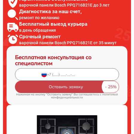
варочной панели Bosch PPQ716B21E до 3 лет
Диагностика за наш счет,
ремонт по желанию
Бесплатный выезд курьера
в день обращения
Срочный ремонт
варочной панели Bosch PPQ716B21E от 35 минут
Бесплатная консультация со
специалистом
Оставить заявку
Нажимая на кнопку "Оставить заявку" Вы соглашаетесь c
политикой
конфиденциальности