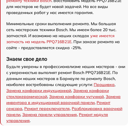
ремонту техники Bosch
. Восстановить модель PPQ716B21E
для мастеров не будет новой задачей. На все виды
проведенных работ у нас имеется гарантия.
Минимальные сроки выполнения ремонта. Мы большая
сеть мастерских техники Bosch. Мы имеем более 20 тыс.
запчастей. И возможно на наших складах
уже имеется
запчасть на модель PPQ716B21E
. При заказе ремонта на
сайте - предоставляется скидка -25%.
Знаем свое дело
Будьте уверены в профессионализме наших мастеров - они
с уверенностью выполнят ремонт Bosch PPQ716B21E. По
данным наших мастеров в Барнауле по ремонту Bosch,
наиболее востребованы следующие услуги:
Прошивка
,
Замена конфорки индукционной
,
Замена конфорки
стеклокерамической
,
Замена конфорки чугунной
,
Замена
инвентора в индукционной варочной панели
,
Ремонт
сенсора
,
Ремонт переключателя
,
Разблокировка варочной
панели
,
Замена панели управления
,
Ремонт модуля
управления
.