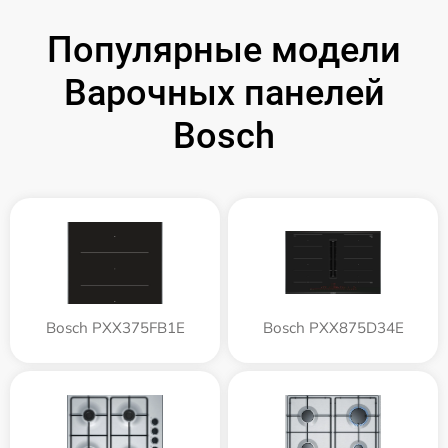
Популярные модели
Варочных панелей
Bosch
Bosch PXX375FB1E
Bosch PXX875D34E